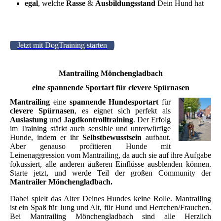
egal
, welche
Rasse
&
Ausbildungsstand
Dein Hund hat
mantrailing mönchengladbach, mantrailer mönchengladbach,
hundeschulen in der nähe
Jetzt mit DogTraining starten
Mantrailing Mönchengladbach
eine spannende Sportart für clevere Spürnasen
Mantrailing
eine
spannende Hundesportart
für
clevere Spürnasen
, es eignet sich perfekt als
Auslastung
und
Jagdkontrolltraining
. Der Erfolg
im Training stärkt auch sensible und unterwürfige
Hunde, indem er ihr
Selbstbewusstsein
aufbaut.
Aber genauso profitieren Hunde mit
Leinenaggression vom Mantrailing, da auch sie auf ihre Aufgabe
fokussiert, alle anderen äußeren Einflüsse ausblenden können.
Starte jetzt, und werde Teil der großen Community der
Mantrailer Mönchengladbach.
Dabei spielt das Alter Deines Hundes keine Rolle. Mantrailing
ist ein Spaß für Jung und Alt, für Hund und Herrchen/Frauchen.
Bei Mantrailing Mönchengladbach sind alle Herzlich