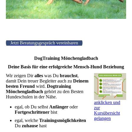
Jetzt Beratungsgespräch vereinbaren
DogTraining Mönchengladbach
Deine Basis für eine erfolgreiche Mensch-Hund Beziehung
Wir zeigen Dir
alles
was Du
brauchst
,
damit Dein treuer Begleiter auch zu
Deinem
besten Freund
wird.
Dogtraining
Mönchengladbach
gehört zu den Besten
Hundeschulen in der Nähe.
anklicken und
egal, ob Du selbst
Anfänger
oder
zur
Fortgeschrittener
bist
Kursübersicht
gelangen
egal, welche
Trainingsmöglichkeiten
Du
zuhause
hast