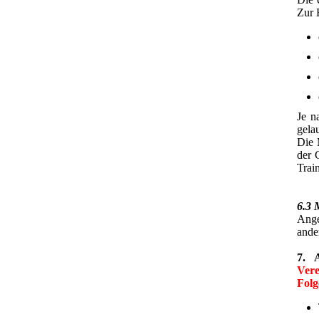
Zur 
Je n
gela
Die 
der 
Train
6.3 
Ange
ande
7. A
Vere
Folg