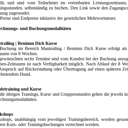
ellt, und sind vom Teilnehmer im vereinbarten Leistungszeitrau
ningsstunden, selbstständig zu buchen. Den Link sowie den Zugangs
ung zugesendet.
 Preise sind Endpreise inklusive der gesetzlichen Mehrwertsteuer.
echnungs- und Buchungsmodalitäten
railing | Benimm Dich Kurse
Buchung im Bereich Mantrailing / Benimm Dich Kurse erfolgt als B
raums von 8 Wochen.
gewünschten sechs Termine sind vom Kunden bei der Buchung anzuge
en-Zeitraums ist nach Verfügbarkeit möglich. Nach Ablauf der 8 Woch
Anspruch auf Rückerstattung oder Übertragung auf einen späteren Zei
nehmendem Hund.
etraining und Kurse
alle übrigen Trainings, Kurse und Gruppenstunden gelten die jeweils
chnungsmodalitäten.
kshops
shops, unabhängig vom jeweiligen Trainingsbereich, werden gesond
ren Kurs- oder Trainingsbuchungen verrechnet werden.