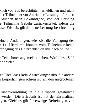
ich vor, aus berechtigten, erheblichen und nicht
r Teilnehmer vor Antritt der Leistung informiert
8 Stunden nach Bekanntgabe, von der Leistung
e Teilnahme Gebühr zurückerstattet, sofern die
eser Frist ab, gilt die neue Leistungsbeschreibung
leinere Änderungen, wie z.B. die Verlegung des
lich ist. Hierdurch können vom Teilnehmer keine
erlegung des Unterrichts von live nach online.
ier Teilnehmer angemeldet haben. Wird diese Zahl
e anbieten.
en Tier, dass kein Ansteckungsrisiko für andere
n körperlich gewachsen ist, an den angebotenen
undeverordnung in die Gruppen gefährliche
 werden. Die Erlaubnis ist mit der Erstmaligen
en. Gleiches gilt für etwaige Befreiungen von