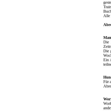
gest
Trai
Buch
Alle
Abr
Mant
Die 
Zeit
Die 
Woch
Ein 
teil
Hund
Für 
Abre
Wor
Work
ande