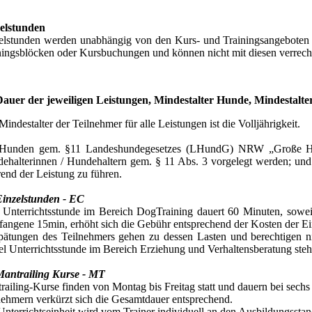
elstunden
elstunden werden unabhängig von den Kurs- und Trainingsangeboten se
ningsblöcken oder Kursbuchungen und können nicht mit diesen verrech
auer der jeweiligen Leistungen, Mindestalter Hunde, Mindestalte
Mindestalter der Teilnehmer für alle Leistungen ist die Volljährigkeit.
Hunden gem. §11 Landeshundegesetzes (LHundG) NRW „Große H
ehalterinnen / Hundehaltern gem. § 11 Abs. 3 vorgelegt werden; und 
end der Leistung zu führen.
Einzelstunden - EC
 Unterrichtsstunde im Bereich DogTraining dauert 60 Minuten, soweit n
fangene 15min, erhöht sich die Gebühr entsprechend der Kosten der Ei
pätungen des Teilnehmers gehen zu dessen Lasten und berechtigen n
el Unterrichtsstunde im Bereich Erziehung und Verhaltensberatung steht 
Mantrailing Kurse - MT
railing-Kurse finden von Montag bis Freitag statt und dauern bei sech
nehmern verkürzt sich die Gesamtdauer entsprechend.
Unterrichtseinheit wird vom Trainer individuell an den Ausbildungssta