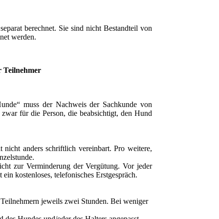
parat berechnet. Sie sind nicht Bestandteil von
net werden.
r Teilnehmer
unde“ muss der Nachweis der Sachkunde von
zwar für die Person, die beabsichtigt, den Hund
icht anders schriftlich vereinbart. Pro weitere,
nzelstunde.
icht zur Verminderung der Vergütung. Vor jeder
ein kostenloses, telefonisches Erstgespräch.
s Teilnehmern jeweils zwei Stunden. Bei weniger
nd des Hundes und/oder des Halters angepasst.