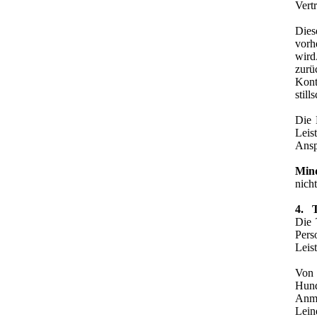
Vert
Dies
vorh
wird
zurü
Kont
stil
Die 
Leis
Ansp
Mind
nich
4. T
Die 
Pers
Leis
Von 
Hund
Anme
Lein