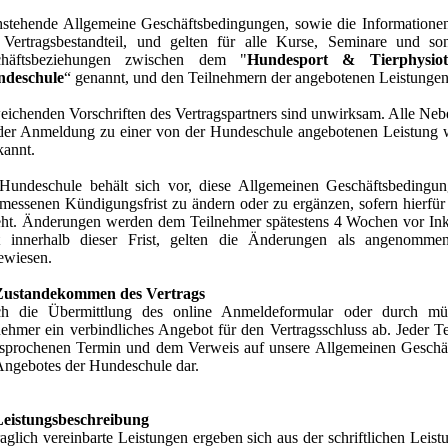
stehende Allgemeine Geschäftsbedingungen, sowie die Informatio
 Vertragsbestandteil, und gelten für alle Kurse, Seminare und so
chäftsbeziehungen zwischen dem "
Hundesport & Tierphysio
deschule
“ genannt, und den Teilnehmern der angebotenen Leistungen
ichenden Vorschriften des Vertragspartners sind unwirksam. Alle Nebe
der Anmeldung zu einer von der Hundeschule angebotenen Leistung
kannt.
Hundeschule behält sich vor, diese Allgemeinen Geschäftsbedingunge
messenen Kündigungsfrist zu ändern oder zu ergänzen, sofern hierfür
eht. Änderungen werden dem Teilnehmer spätestens 4 Wochen vor Inkraf
t innerhalb dieser Frist, gelten die Änderungen als angenomme
ewiesen.
Zustandekommen des Vertrags
h die Übermittlung des online Anmeldeformular oder durch mündl
nehmer ein verbindliches Angebot für den Vertragsschluss ab. Jeder T
sprochenen Termin und dem Verweis auf unsere Allgemeinen Geschäf
Angebotes der Hundeschule dar.
eistungsbeschreibung
raglich vereinbarte Leistungen ergeben sich aus der schriftlichen Le