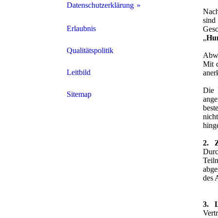
Datenschutzerklärung
Nach
sind
Datenschutzerklärung für Social Media
Erlaubnis
Ges
„
Hun
Qualitätspolitik
Abwe
Mit 
Leitbild
aner
Die 
Sitemap
ange
best
nich
hing
2. 
Durc
Teil
abge
des 
3. L
Vert