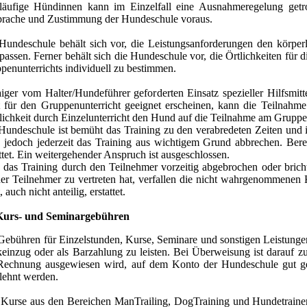
läufige Hündinnen kann im Einzelfall eine Ausnahmeregelung getro
rache und Zustimmung der Hundeschule voraus.
Hundeschule behält sich vor, die Leistungsanforderungen den körper
passen. Ferner behält sich die Hundeschule vor, die Örtlichkeiten für d
penunterrichts individuell zu bestimmen.
iger vom Halter/Hundeführer geforderten Einsatz spezieller Hilfsmi
t für den Gruppenunterricht geeignet erscheinen, kann die Teilnahme
ichkeit durch Einzelunterricht den Hund auf die Teilnahme am Gruppen
Hundeschule ist bemüht das Training zu den verabredeten Zeiten und
 jedoch jederzeit das Training aus wichtigem Grund abbrechen. Berei
attet. Ein weitergehender Anspruch ist ausgeschlossen.
 das Training durch den Teilnehmer vorzeitig abgebrochen oder bric
der Teilnehmer zu vertreten hat, verfallen die nicht wahrgenommenen 
, auch nicht anteilig, erstattet.
Kurs- und Seminargebühren
Gebühren für Einzelstunden, Kurse, Seminare und sonstigen Leistungen
einzug oder als Barzahlung zu leisten. Bei Überweisung ist darauf zu 
Rechnung ausgewiesen wird, auf dem Konto der Hundeschule gut ge
lehnt werden.
 Kurse aus den Bereichen ManTrailing, DogTraining und Hundetrain