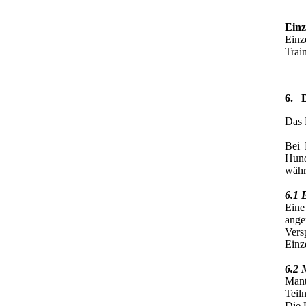
Einz
Einz
Trai
6. D
Das 
Bei 
Hund
währ
6.1 
Eine
ange
Vers
Einz
6.2 
Mant
Teil
Die 