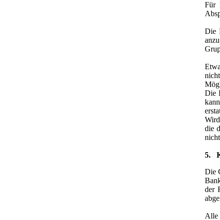
Für 
Absp
Die 
anzu
Grup
Etwa
nich
Mögl
Die 
kann
erst
Wird
die 
nicht
5. 
Die 
Bank
der 
abge
Alle