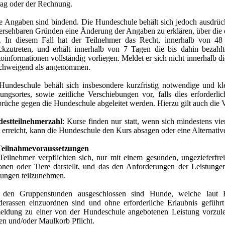
rag oder der Rechnung.
e Angaben sind bindend. Die Hundeschule behält sich jedoch ausdrückl
ersehbaren Gründen eine Änderung der Angaben zu erklären, über die de
. In diesem Fall hat der Teilnehmer das Recht, innerhalb von 4
ckzutreten, und erhält innerhalb von 7 Tagen die bis dahin bezahlt
oinformationen vollständig vorliegen. Meldet er sich nicht innerhalb di
lschweigend als angenommen.
Hundeschule behält sich insbesondere kurzfristig notwendige und k
tungsortes, sowie zeitliche Verschiebungen vor, falls dies erforder
rüche gegen die Hundeschule abgeleitet werden. Hierzu gilt auch die V
estteilnehmerzahl
: Kurse finden nur statt, wenn sich mindestens v
t erreicht, kann die Hundeschule den Kurs absagen oder eine Alternativ
eilnahmevoraussetzungen
Teilnehmer verpflichten sich, nur mit einem gesunden, ungezieferfrei
onen oder Tiere darstellt, und das den Anforderungen der Leistunge
tungen teilzunehmen.
den Gruppenstunden ausgeschlossen sind Hunde, welche laut H
erassen einzuordnen sind und ohne erforderliche Erlaubnis geführt
ldung zu einer von der Hundeschule angebotenen Leistung vorzuleg
en und/oder Maulkorb Pflicht.